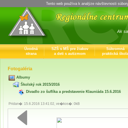
Tento web používa k analýze návštevnosti súbor
Ak sa ich 
Úvodná
SZŠ s MŠ pre žiakov
Súkromná
strana
a deti s autizmom
praktická škol
Kontaktné
informácie
Fotogaléria
Albumy
Školský rok 2015/2016
Divadlo zo šuflíka a predstavenie Klauniáda 15.6.2016
Pridan�: 15.6.2016 13:41:02, ve�kos�: 0kB