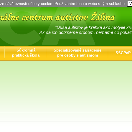
O nás
|
Kontak
ze návštevnosti súbory cookie. Používaním tohoto webu s tým súhlasíte.
V
"Duša autistov je krehká ako motýlie krí
Ak sa ich dotkneme srdcom, nemáme čo pokaziť
Súkromná
Špecializované zariadenie
SŠCPaP
praktická škola
pre osoby s autizmom