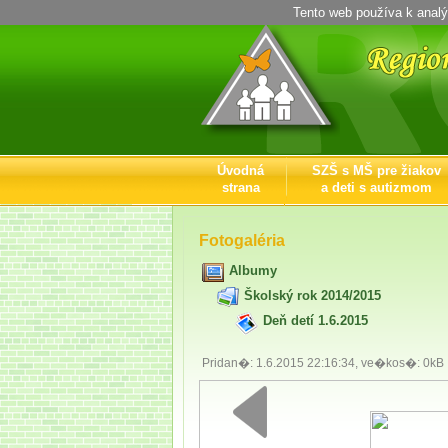
Tento web používa k analý
Úvodná
SZŠ s MŠ pre žiakov
strana
a deti s autizmom
Kontaktné
informácie
Fotogaléria
Albumy
Školský rok 2014/2015
Deň detí 1.6.2015
Pridan�: 1.6.2015 22:16:34, ve�kos�: 0kB