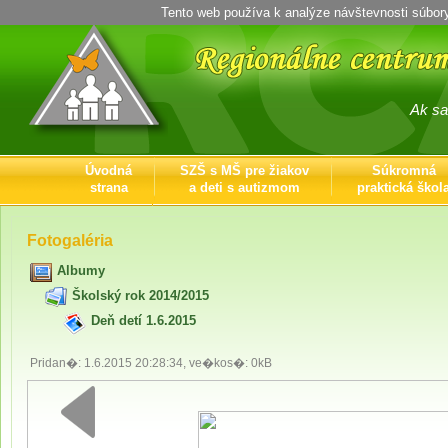
Tento web používa k analýze návštevnosti súbor
Ak sa ich 
Úvodná
SZŠ s MŠ pre žiakov
Súkromná
strana
a deti s autizmom
praktická škol
Kontaktné
informácie
Fotogaléria
Albumy
Školský rok 2014/2015
Deň detí 1.6.2015
Pridan�: 1.6.2015 20:28:34, ve�kos�: 0kB